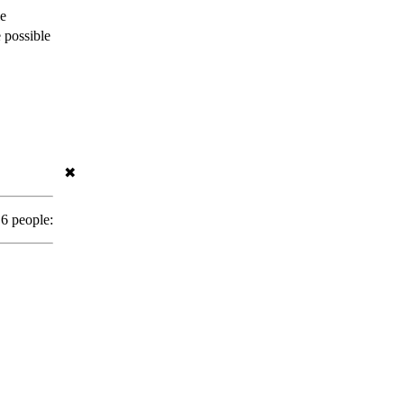
le
 possible
✖
 6 people: