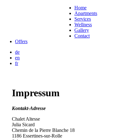
Home
Apartments
Services
Wellness
Gallery
Contact
Offers
de
en
fr
Impressum
Kontakt-Adresse
Chalet Altesse
Julia Sicard
Chemin de la Pierre Blanche 18
1186 Essertines-sur-Rolle