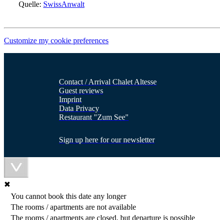
Quelle:
SwissAnwalt
Customize my cookie preferences
Contact / Arrival Chalet Altesse
Guest reviews
Imprint
Data Privacy
Restaurant "Zum See"
Sign up here for our newsletter
✖
You cannot book this date any longer
The rooms / apartments are not available
The rooms / apartments are closed, but departure is possible