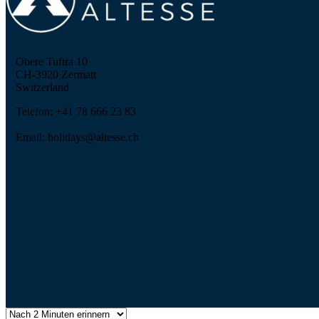
Obere Tuftra 10
CH-3920 Zermatt
Switzerland
Telefon: +41 78 666 23 83
Email: holidays@altesse.ch