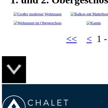
<<
<
1 -