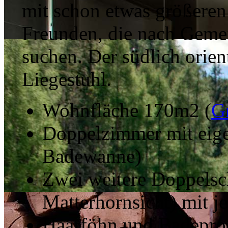
mit schon etwas größeren
Freunden, die nach Gemei
suchen. Der südlich orient
Liegestuhl.
Wohnfläche 170m2 (
G
Doppelzimmer mit eige
Badewanne)
Zwei weitere Doppelsc
Matterhornsicht) mit 
Haarföhn und Badeprod