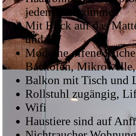
jedem Badezimmer
Mit Blick auf das Ma
und TV
Moderne offene Küche 
Backofen, Mikrowelle,
Balkon mit Tisch und 
Rollstuhl zugängig, Lif
Wifi
Haustiere sind auf Anf
Nichtraucher Wohnun