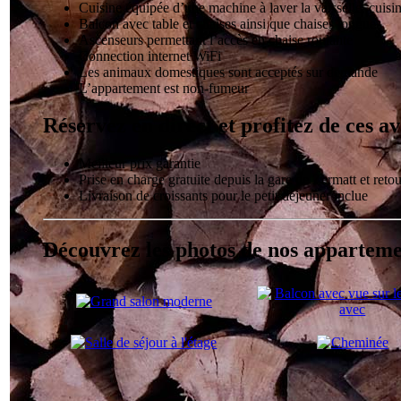
Cuisine équipée d’une machine à laver la vaisselle, cuis
Balcon avec table et chaises ainsi que chaises longues
Ascenseurs permettant l’accès en chaise roulante
Connection internet WiFi
Les animaux domestiques sont acceptés sur demande
L’appartement est non-fumeur
Réservez en direct et profitez de ces a
Meilleur prix garantie
Prise en charge gratuite depuis la gare de Zermatt et retou
Livraison de croissants pour le petit déjeuner inclue
Découvrez les photos de nos apparteme