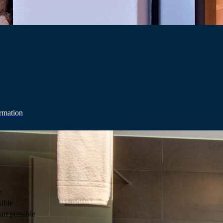
ormation
e
sible
art possible