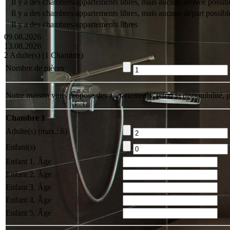
Il y a des chambres/appartements libres, mais aucune arrivée possib
Il y a des chambres/appartements libres, mais aucune départ possibl
Il y a des chambres/appartements libres
09.08.2026
13.08.2026
2 Adulte(s) (1 Сhambre)
Nombre de pièces
Notre maison vous propose des appartements, selon la disponibilité
Сhambre 1
Adulte(s) (max.: 6)
Enfant(s)
Enfant 1, Âge
Enfant 2, Âge
Enfant 3, Âge
Enfant 4, Âge
Enfant 5, Âge