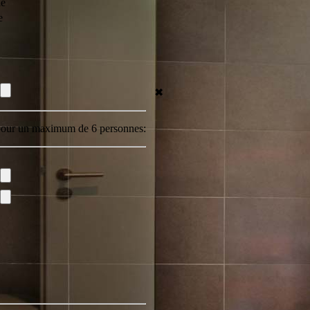
le
e
✖
, pour un maximum de 6 personnes: