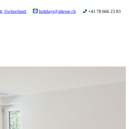
t, Switzerland
holidays@altesse.ch
+41 78 666 23 83