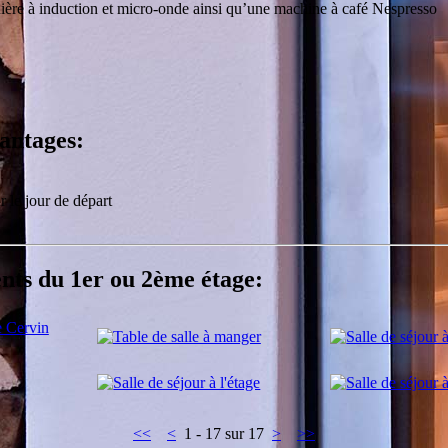
inière à induction et micro-onde ainsi qu’une machine à café Nespresso
vantages:
r le jour de départ
nts du 1er ou 2ème étage:
<<
<
1 - 17 sur 17
>
>>